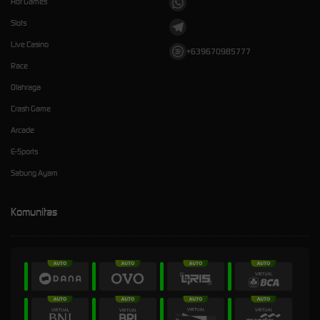
Hot Games
Slots
Live Casino
+639670985777
Race
Olahraga
Crash Game
Arcade
E-Sports
Sabung Ayam
Komunitas