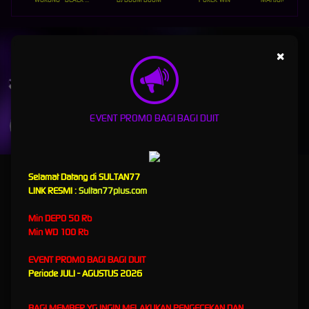
UNDUH
SULTAN77 APP
×
Nikmati berbagai permainan dalam satu
genggaman
EVENT PROMO BAGI BAGI DUIT
UNDUH
PANDUAN INSTALASI
SULTAN77 - Agen Game Online Terbaik
Selamat Datang di SULTAN77
LINK RESMI :
Sultan77plus.com
Website SULTAN77 merupakan situs hiburan daring terkemuka dan terpercaya di
Min DEPO 50 Rb
Indonesia. Kami adalah penyedia layanan game online yang mencakup berbagai jenis
Min WD 100 Rb
permainan. SULTAN77 hadir sebagai salah satu platform hiburan terkemuka di Indonesia
dengan dukungan customer service profesional yang siap membantu selama 24 jam
EVENT PROMO BAGI BAGI DUIT
melalui livechat, SMS, atau telepon. Kami berkomitmen untuk memberikan pengalaman
Periode JULI - AGUSTUS 2026
bermain yang nyaman dan menyenangkan bagi Anda. Selain itu, Anda dapat menikmati
pertandingan sepak bola secara daring di situs kami. Cukup daftarkan diri sekali, dan Anda
dapat menikmati seluruh koleksi permainan yang kami tawarkan.
BAGI MEMBER YG INGIN MELAKUKAN PENGECEKAN DAN