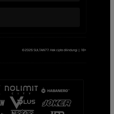
©2026 SULTAN77. Hak cipta dilindungi | 18+