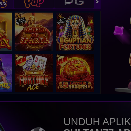
UNDUH APLIK