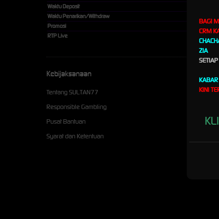
Waktu Deposit
Waktu Penarikan/Withdraw
BAGI M
Promosi
CRM K
RTP Live
CHACH
ZIA +
SETIAP
Kebijaksanaan
Platform
KABAR 
KINI T
Tentang SULTAN77
Promosi
Responsible Gambling
Loyalty
KL
Pusat Bantuan
Referral
Syarat dan Ketentuan