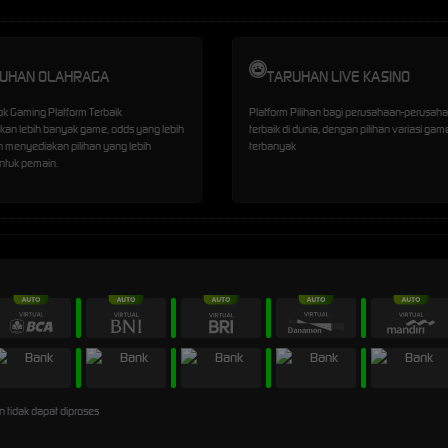
UHAN OLAHRAGA
TARUHAN LIVE KASINO
k Gaming Platform Terbaik
Platform Pilihan bagi perusahaan-perusah
an lebih banyak game, odds yang lebih
terbaik di dunia, dengan pilihan variasi gam
an menyediakan pilihan yang lebih
terbanyak
ntuk pemain.
 tidak dapat diproses