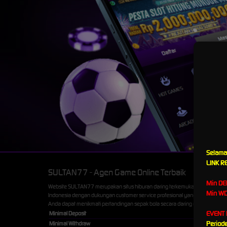
Gates of Olympus™
su****i
IDR
9,340,500.00
Sweet Bonanza 2500
dol****7
IDR
9,060,000.00
Sweet Bonanza 2500
ilham****8
IDR
8,268,000.00
Buffalo King
japu****8
IDR
8,059,400.00
Gates of Olympus Super
Selama
Scatter
LINK R
SULTAN77 - Agen Game Online Terbaik
na****3
IDR
7,923,000.00
Min DE
Website SULTAN77 merupakan situs hiburan daring terkemuka dan terpercaya
Gates of Olympus Super
Min WD
Indonesia dengan dukungan customer service profesional yang siap memban
Scatter
Anda dapat menikmati pertandingan sepak bola secara daring di situs kami. C
EVENT 
Minimal Deposit
Period
Minimal Withdraw