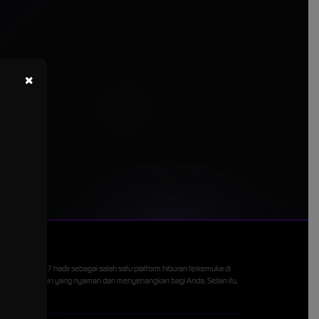
×
Pindai kode
untuk Und
Android A
an. SULTAN77 hadir sebagai salah satu platform hiburan terkemuka di
ngalaman bermain yang nyaman dan menyenangkan bagi Anda. Selain itu,
n.