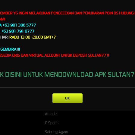
100,000 IDR
± 3 Menit
EMBER YG INGIN MELAKUKAN PENGECEKAN DAN PENUKARAN POIN BS HUBUNGI
± 5 Menit
AMI
PROMO BAGI BAGI DUIT
A +63 981 386 5777
RTP Live Slot
63 981 791 8777
 HARI
RABU 13.00 -20.00 GMT+7
Kategori
Dukunga
GEMBIRA !!!
ERSEDIA QRIS DAN VIRTUAL ACCOUNT UNTUK DEPOSIT SULTAN77 !!
Hot Games
Slots
IK DISINI UNTUK MENDOWNLOAD APK SULTAN77
Live Casino
+639
Race
Olahraga
OK
Crash Game
Arcade
E-Sports
Sabung Ayam