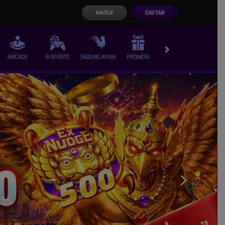
MASUK
DAFTAR
ARCADE
E-SPORTS
SABUNG AYAM
PROMOSI