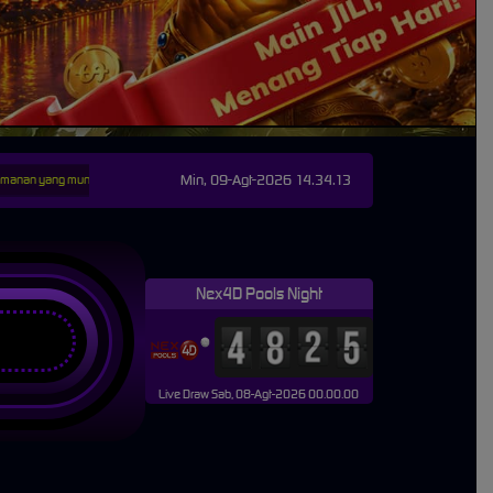
Min, 09-Agt-2026 14.34.13
ng mungkin ditimbulkan.
Pemeliharaan Terjadwal: MarbleX pada 31-Jul-2026 dari 00.00.00 s
Nex4D Pools Night
Live Draw Sab, 08-Agt-2026 00.00.00