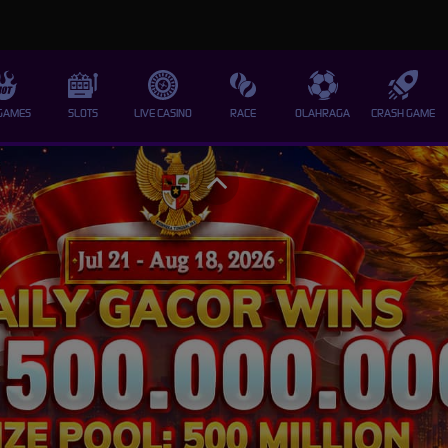
GAMES
SLOTS
LIVE CASINO
RACE
OLAHRAGA
CRASH GAME