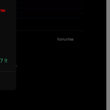
 TIM
n
Komunitas
 !!
670985777