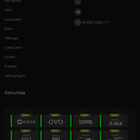
Hot Games
Slots
Live Casino
+639670985777
Race
Olahraga
Crash Game
Arcade
E-Sports
Sabung Ayam
Komunitas