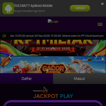
×
SULTAN77 Aplikasi Mobile
UNDUH
Jangan tampilkan lagi hari ini
Jun-2026 dari 15.00.00 sampai 30-Sep-2026 15.00.00. Selama waktu ini, PP Virtual Sports perm
Daftar
Masuk
JACKPOT
PLAY