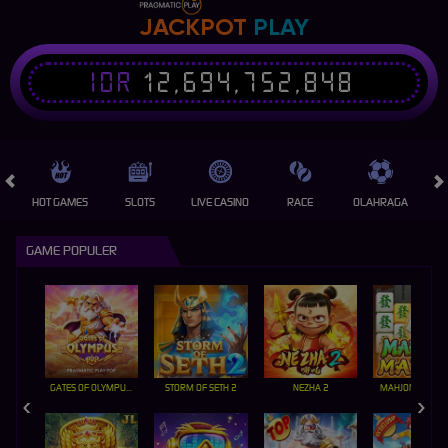
JACKPOT
PLAY
IDR
12,694,752,848
HOT GAMES
SLOTS
LIVE CASINO
RACE
OLAHRAGA
CRA
GAME POPULER
GATES OF OLYMPUS POP
STORM OF SETH 2
NEZHA 2
MAHJONG MAX