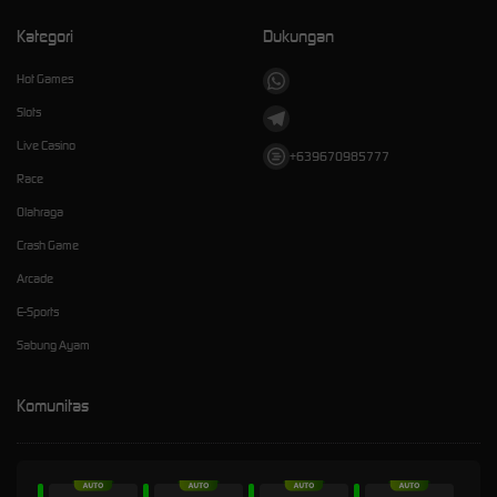
Kategori
Dukungan
Hot Games
Slots
Live Casino
+639670985777
Race
Olahraga
Crash Game
Arcade
E-Sports
Sabung Ayam
Komunitas