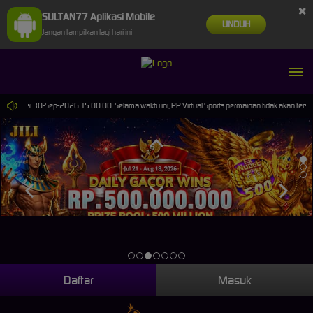
×
SULTAN77 Aplikasi Mobile
UNDUH
Jangan tampilkan lagi hari ini
00 sampai 30-Sep-2026 15.00.00. Selama waktu ini, PP Virtual Sports permainan tidak akan ter
Daftar
Masuk