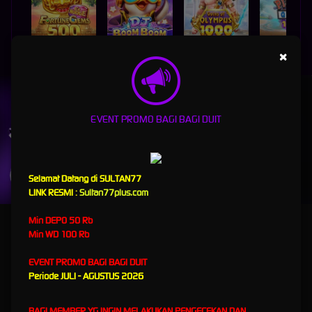
FORTUNE GEMS 500
DJ BOOM BOOM
GATES OF OLYMPUS 1000
PIRATE QUEST 1
×
UNDUH
SULTAN77 APP
Nikmati berbagai permainan dalam satu
EVENT PROMO BAGI BAGI DUIT
genggaman
UNDUH
Selamat Datang di SULTAN77
LINK RESMI :
Sultan77plus.com
PANDUAN INSTALASI
Min DEPO 50 Rb
SULTAN77 - Agen Game Online Terbaik
Min WD 100 Rb
Website SULTAN77 merupakan situs hiburan daring terkemuka dan terpercaya di
EVENT PROMO BAGI BAGI DUIT
Indonesia. Kami adalah penyedia layanan game online yang mencakup berbagai jenis
Periode JULI - AGUSTUS 2026
permainan. SULTAN77 hadir sebagai salah satu platform hiburan terkemuka di Indonesia
dengan dukungan customer service profesional yang siap membantu selama 24 jam
BAGI MEMBER YG INGIN MELAKUKAN PENGECEKAN DAN
melalui livechat, SMS, atau telepon. Kami berkomitmen untuk memberikan pengalaman