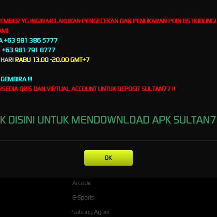
100,000 IDR
± 3 Menit
EMBER YG INGIN MELAKUKAN PENGECEKAN DAN PENUKARAN POIN BS HUBUNGI
± 5 Menit
AMI
PROMO BAGI BAGI DUIT
A +63 981 386 5777
RTP Live Slot
63 981 791 8777
 HARI
RABU 13.00 -20.00 GMT+7
Kategori
Dukunga
GEMBIRA !!!
ERSEDIA QRIS DAN VIRTUAL ACCOUNT UNTUK DEPOSIT SULTAN77 !!
Hot Games
Slots
IK DISINI UNTUK MENDOWNLOAD APK SULTAN77
Live Casino
+639
Race
Olahraga
OK
Crash Game
Arcade
E-Sports
Sabung Ayam