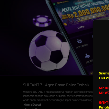
Gates of Olympus Super
Scatter
e****2
IDR
4,218,000.00
Gates of Olympus Super
Scatter
cin****g
IDR
3,973,900.00
Gates of Olympus 1000
e****2
IDR
3,930,500.00
Gates of Olympus Super
Scatter
Selama
yu****1
LINK R
IDR
3,908,800.00
Gates of Olympus 1000
SULTAN77 - Agen Game Online Terbaik
Min DE
Website SULTAN77 merupakan situs hiburan daring terkemuka dan terpercaya
Min WD
cutn****2
Indonesia dengan dukungan customer service profesional yang siap memban
IDR
3,672,000.00
Anda dapat menikmati pertandingan sepak bola secara daring di situs kami. C
Gates of Olympus 1000
EVENT 
Minimal Deposit
Period