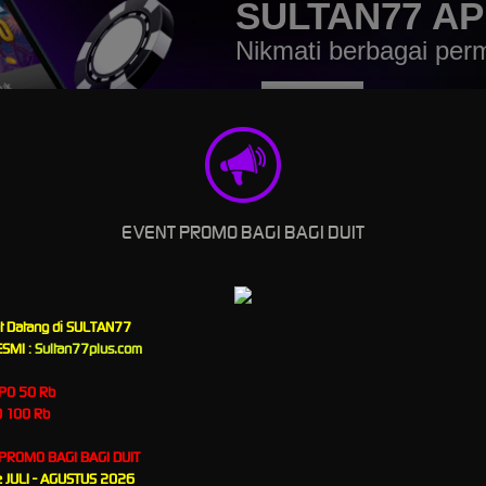
SULTAN77 AP
Nikmati berbagai pe
SULTAN7
Panduan in
Pindai kode QR
EVENT PROMO BAGI BAGI DUIT
untuk Unduh
Android APK
t Datang di SULTAN77
ESMI :
Sultan77plus.com
PO 50 Rb
 di Indonesia. Kami adalah penyedia layanan game online yang mencakup berbagai jenis permain
 100 Rb
tu selama 24 jam melalui livechat, SMS, atau telepon. Kami berkomitmen untuk memberikan pe
ukup daftarkan diri sekali, dan Anda dapat menikmati seluruh koleksi permainan yang kami tawarka
PROMO BAGI BAGI DUIT
50,000 IDR
e JULI - AGUSTUS 2026