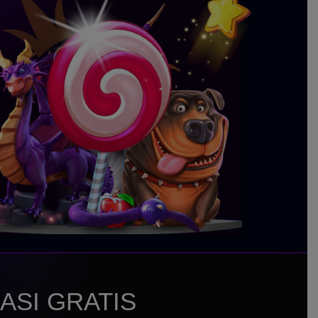
ASI GRATIS