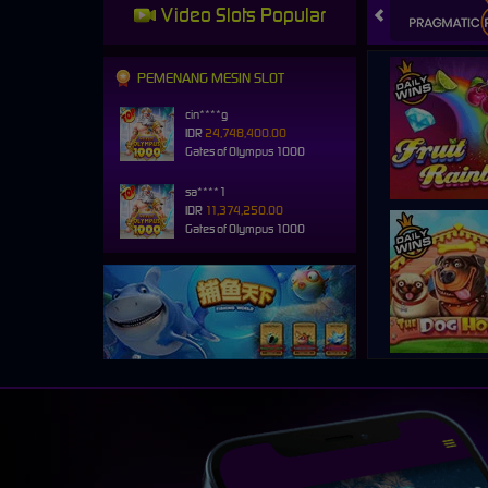
Video Slots Popular
PEMENANG MESIN SLOT
cin****g
IDR
24,748,400.00
Gates of Olympus 1000
sa****1
IDR
11,374,250.00
Gates of Olympus 1000
e****2
IDR
5,359,350.00
Gates of Olympus Super
Scatter
e****2
IDR
4,806,500.00
Gates of Olympus Super
Scatter
e****2
IDR
4,245,200.00