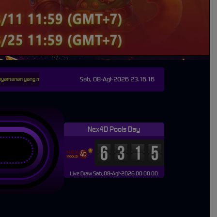
Sab, 08-Agt-2026 23.16.16
yang mungkin ditimbulkan.
Pemeliharaan Terjadwal: MarbleX pada 31-Jul-2026 dari 00.00.00
Nex4D Pools Day
Live Draw Sab, 08-Agt-2026 00.00.00