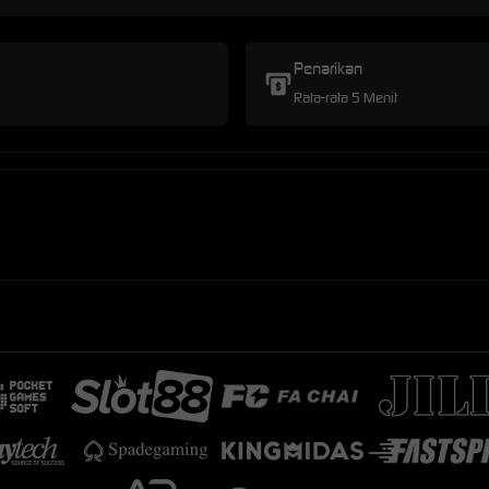
Penarikan
Rata-rata 5 Menit