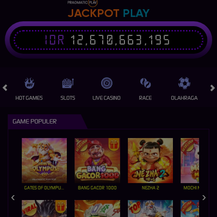
JACKPOT
PLAY
IDR
12,670,663,195
HOT GAMES
SLOTS
LIVE CASINO
RACE
OLAHRAGA
CRA
GAME POPULER
GATES OF OLYMPUS POP
BANG GACOR 1000
NEZHA 2
MOCHI MANIA 1