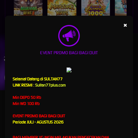
MAHJONG WINS 3 – BLACK SCATTER
MAHJONG WAYS
GATES OF OLYMPUS 1000
PIRATE QUEST 1
×
UNDUH
SULTAN77 APP
Nikmati berbagai permainan dalam satu
EVENT PROMO BAGI BAGI DUIT
genggaman
UNDUH
Selamat Datang di SULTAN77
LINK RESMI :
Sultan77plus.com
PANDUAN INSTALASI
Min DEPO 50 Rb
SULTAN77 - Agen Game Online Terbaik
Min WD 100 Rb
Website SULTAN77 merupakan situs hiburan daring terkemuka dan terpercaya di
EVENT PROMO BAGI BAGI DUIT
Indonesia. Kami adalah penyedia layanan game online yang mencakup berbagai jenis
Periode JULI - AGUSTUS 2026
permainan. SULTAN77 hadir sebagai salah satu platform hiburan terkemuka di Indonesia
dengan dukungan customer service profesional yang siap membantu selama 24 jam
BAGI MEMBER YG INGIN MELAKUKAN PENGECEKAN DAN
melalui livechat, SMS, atau telepon. Kami berkomitmen untuk memberikan pengalaman