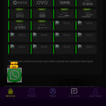
* Selama bank maintenance dan bank offline deposit dan penarikan tidak dapat
diproses
©2026 SULTAN77 menawarkan berbagai macam provider pilihan terbaik dan didukung
oleh Layanan Pelanggan profesional 24/7 yang siap melayani Anda.
Beranda
Promosi
Masuk
Hub. Kami
Akun Saya