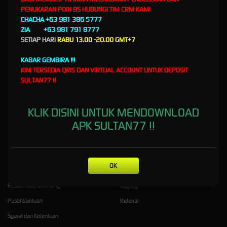
PENUKARAN POIN BS HUBUNGI TIM CRM KAMI
bermain yang nyaman dan menyenangkan bagi Anda. Selain itu, Anda dapat menikmati
CHACHA +63 981 386 5777
pertandingan sepak bola secara daring di situs kami. Cukup daftarkan diri sekali, dan Anda
ZIA +63 981 791 8777
dapat menikmati seluruh koleksi permainan yang kami tawarkan.
SETIAP HARI
RABU 13.00 -20.00 GMT+7
Minimal Deposit
50,000 IDR
Minimal Withdraw
100,000 IDR
KABAR GEMBIRA !!!
Waktu Deposit
± 3 Menit
KINI TERSEDIA QRIS DAN VIRTUAL ACCOUNT UNTUK DEPOSIT
Waktu Penarikan/Withdraw
± 5 Menit
SULTAN77 !!
Promosi
PROMO BAGI BAGI DUIT
RTP Live
RTP Live Slot
KLIK DISINI UNTUK MENDOWNLOAD
APK SULTAN77 !!
Kebijaksanaan
Platform
OK
Tentang SULTAN77
Promosi
Responsible Gambling
Loyalty
Pusat Bantuan
Referral
Syarat dan Ketentuan