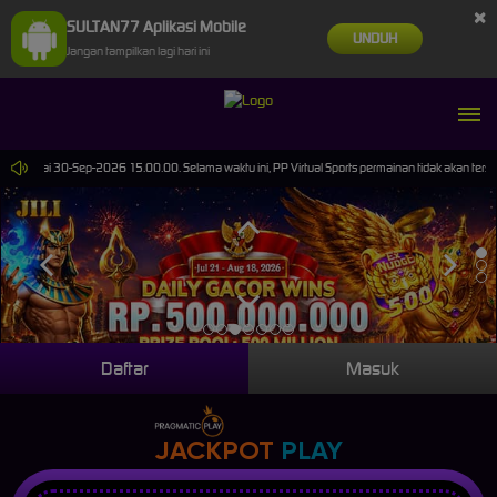
×
SULTAN77 Aplikasi Mobile
UNDUH
Jangan tampilkan lagi hari ini
00 sampai 30-Sep-2026 15.00.00. Selama waktu ini, PP Virtual Sports permainan tidak akan ter
Daftar
Masuk
JACKPOT
PLAY