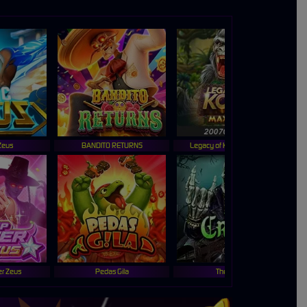
Zeus
BANDITO RETURNS
Legacy of Kong Maxways
r Zeus
Pedas Gila
The Crypt