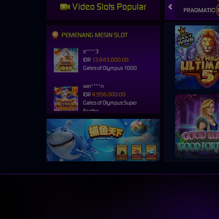
Video Slots Popular
PEMENANG MESIN SLOT
s****3
IDR
13,643,000.00
Gates of Olympus 1000
win****n
IDR
4,956,000.00
Gates of Olympus Super
Scatter
s****3
IDR
4,840,000.00
Gates of Olympus 1000
s****3
IDR
3,623,500.00
Gates of Olympus 1000
rasend****8
IDR
3,418,240.00
Sweet Rush Bonanza