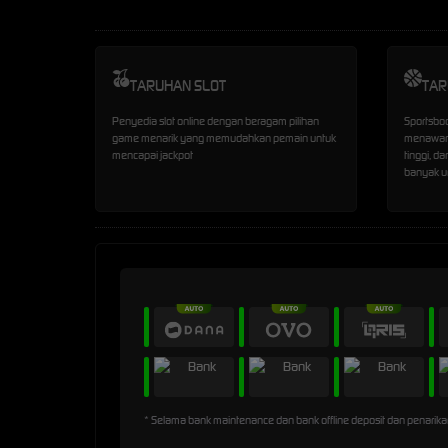
TARUHAN SLOT
TAR
Penyedia slot online dengan beragam pilihan
Sportsboo
game menarik yang memudahkan pemain untuk
menawark
mencapai jackpot
tinggi, d
banyak u
* Selama bank maintenance dan bank offline deposit dan penarikan