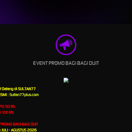
EVENT PROMO BAGI BAGI DUIT
t Datang di SULTAN77
ESMI :
Sultan77plus.com
PO 50 Rb
 di Indonesia. Kami adalah penyedia layanan game online yang mencakup berbagai jenis permain
 100 Rb
tu selama 24 jam melalui livechat, SMS, atau telepon. Kami berkomitmen untuk memberikan pe
ukup daftarkan diri sekali, dan Anda dapat menikmati seluruh koleksi permainan yang kami tawarka
PROMO BAGI BAGI DUIT
50,000 IDR
e JULI - AGUSTUS 2026