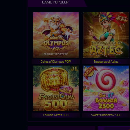
GAME POPULER
Gates of Olympus POP
Treasures of Aztec
Fortune Gems 500
Sweet Bonanza 2500