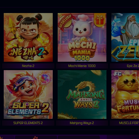
Nezha 2
Mochi Mania 1000
Epic Ze 
SUPER ELEMENTS 2
Mahjong Ways 2
MUSCLE FOR