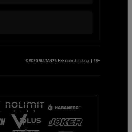
©2026 SULTAN77. Hak cipta dilindungi | 18+