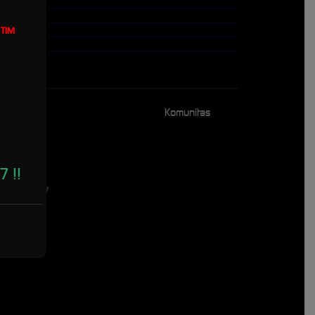
 TIM
n
Komunitas
 !!
670985777