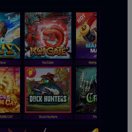
Zeus
Koi Gate
Mahjong Magic
TUNE CAT
Duck Hunters
The Crypt