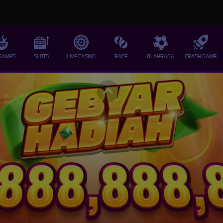
GAMES
SLOTS
LIVE CASINO
RACE
OLAHRAGA
CRASH GAME