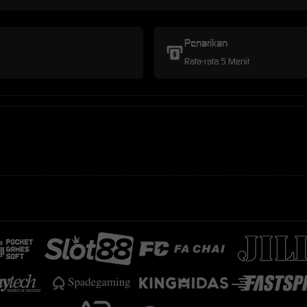
Penarikan
Rata-rata 5 Menit