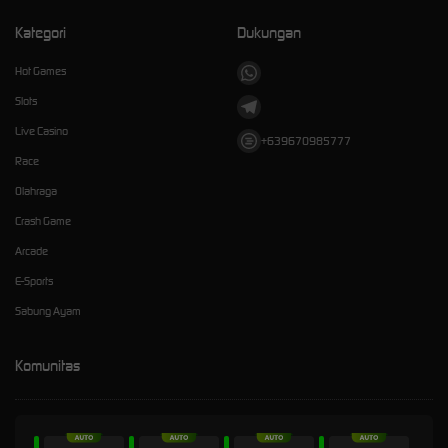
Kategori
Dukungan
Hot Games
Slots
Live Casino
+639670985777
Race
Olahraga
Crash Game
Arcade
E-Sports
Sabung Ayam
Komunitas