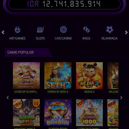
IDR
12,741,035,914
HOT GAMES
SLOTS
LIVE CASINO
RACE
OLAHRAGA
CRA
GAME POPULER
GATES OF OLYMPUS POP
STORM OF SETH 2
NEZHA 2
MAHJONG WINS 3 – BLACK SCATTER
DJ BOOM BOOM
GATES OF OLYMPUS 1000