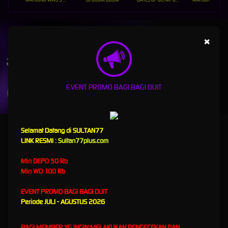
UNDUH
SULTAN77 APP
×
Nikmati berbagai permainan dalam satu
genggaman
EVENT PROMO BAGI BAGI DUIT
UNDUH
PANDUAN INSTALASI
SULTAN77 - Agen Game Online Terbaik
Selamat Datang di SULTAN77
LINK RESMI :
Sultan77plus.com
Website SULTAN77 merupakan situs hiburan daring terkemuka dan terpercaya di
Min DEPO 50 Rb
Indonesia. Kami adalah penyedia layanan game online yang mencakup berbagai jenis
Min WD 100 Rb
permainan. SULTAN77 hadir sebagai salah satu platform hiburan terkemuka di Indonesia
dengan dukungan customer service profesional yang siap membantu selama 24 jam
EVENT PROMO BAGI BAGI DUIT
melalui livechat, SMS, atau telepon. Kami berkomitmen untuk memberikan pengalaman
Periode JULI - AGUSTUS 2026
bermain yang nyaman dan menyenangkan bagi Anda. Selain itu, Anda dapat menikmati
pertandingan sepak bola secara daring di situs kami. Cukup daftarkan diri sekali, dan Anda
dapat menikmati seluruh koleksi permainan yang kami tawarkan.
BAGI MEMBER YG INGIN MELAKUKAN PENGECEKAN DAN