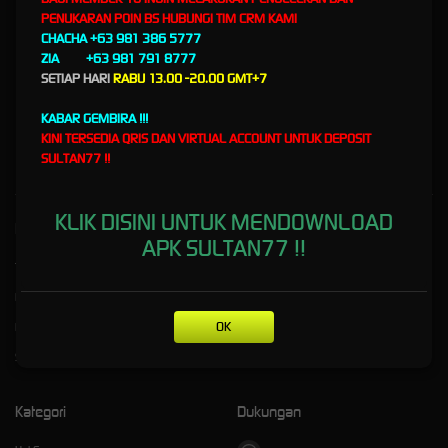
Minimal Deposit
50,000 IDR
PENUKARAN POIN BS HUBUNGI TIM CRM KAMI
Minimal Withdraw
100,000 IDR
CHACHA +63 981 386 5777
ZIA +63 981 791 8777
Waktu Deposit
± 3 Menit
SETIAP HARI
RABU 13.00 -20.00 GMT+7
Waktu Penarikan/Withdraw
± 5 Menit
Promosi
PROMO BAGI BAGI DUIT
KABAR GEMBIRA !!!
RTP Live
RTP Live Slot
KINI TERSEDIA QRIS DAN VIRTUAL ACCOUNT UNTUK DEPOSIT
SULTAN77 !!
KLIK DISINI UNTUK MENDOWNLOAD
Kebijaksanaan
Platform
APK SULTAN77 !!
Tentang SULTAN77
Promosi
Responsible Gambling
Loyalty
OK
Pusat Bantuan
Referral
Syarat dan Ketentuan
Kategori
Dukungan