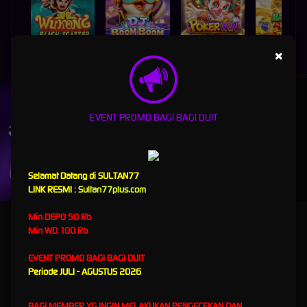
WUKONG - BLACK SCATTER
DJ BOOM BOOM
POKER WIN
×
UNDUH
SULTAN77 APP
Nikmati berbagai permainan dalam satu
EVENT PROMO BAGI BAGI DUIT
genggaman
UNDUH
Selamat Datang di SULTAN77
LINK RESMI :
Sultan77plus.com
PANDUAN INSTALASI
Min DEPO 50 Rb
SULTAN77 - Agen Game Online Terbaik
Min WD 100 Rb
Website SULTAN77 merupakan situs hiburan daring terkemuka dan terpercaya di
EVENT PROMO BAGI BAGI DUIT
Indonesia. Kami adalah penyedia layanan game online yang mencakup berbagai jenis
Periode JULI - AGUSTUS 2026
permainan. SULTAN77 hadir sebagai salah satu platform hiburan terkemuka di Indonesia
dengan dukungan customer service profesional yang siap membantu selama 24 jam
BAGI MEMBER YG INGIN MELAKUKAN PENGECEKAN DAN
melalui livechat, SMS, atau telepon. Kami berkomitmen untuk memberikan pengalaman