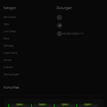
Kategori
Dukungan
Hot Games
Slots
Live Casino
+639670985777
Race
Olahraga
Crash Game
Arcade
E-Sports
Sabung Ayam
Komunitas