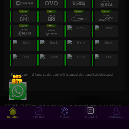
* Selama bank maintenance dan bank offline deposit dan penarikan tidak dapat
diproses
©2026 SULTAN77 menawarkan berbagai macam provider pilihan terbaik dan didukung
oleh Layanan Pelanggan profesional 24/7 yang siap melayani Anda.
Beranda
Promosi
Masuk
Hub. Kami
Akun Saya