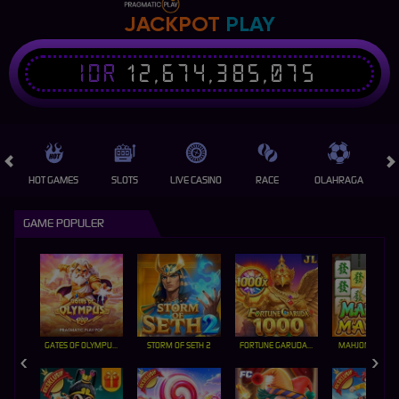
JACKPOT
PLAY
IDR
12,674,385,075
HOT GAMES
SLOTS
LIVE CASINO
RACE
OLAHRAGA
CRA
GAME POPULER
GATES OF OLYMPUS POP
STORM OF SETH 2
FORTUNE GARUDA 1000
MAHJONG MAX