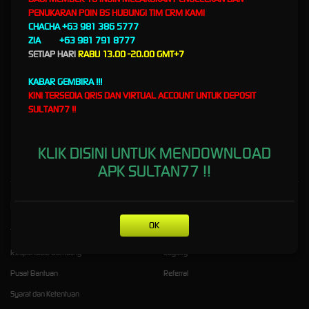
PENUKARAN POIN BS HUBUNGI TIM CRM KAMI
bermain yang nyaman dan menyenangkan bagi Anda. Selain itu, Anda dapat menikmati
CHACHA +63 981 386 5777
pertandingan sepak bola secara daring di situs kami. Cukup daftarkan diri sekali, dan Anda
ZIA +63 981 791 8777
dapat menikmati seluruh koleksi permainan yang kami tawarkan.
SETIAP HARI
RABU 13.00 -20.00 GMT+7
Minimal Deposit
50,000 IDR
Minimal Withdraw
100,000 IDR
KABAR GEMBIRA !!!
Waktu Deposit
± 3 Menit
KINI TERSEDIA QRIS DAN VIRTUAL ACCOUNT UNTUK DEPOSIT
Waktu Penarikan/Withdraw
± 5 Menit
SULTAN77 !!
Promosi
PROMO BAGI BAGI DUIT
RTP Live
RTP Live Slot
KLIK DISINI UNTUK MENDOWNLOAD
APK SULTAN77 !!
Kebijaksanaan
Platform
OK
Tentang SULTAN77
Promosi
Responsible Gambling
Loyalty
Pusat Bantuan
Referral
Syarat dan Ketentuan