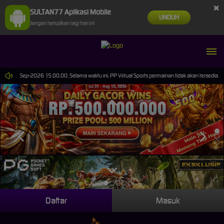
×
SULTAN77 Aplikasi Mobile
UNDUH
Jangan tampilkan lagi hari ini
pai 30-Sep-2026 15.00.00. Selama waktu ini, PP Virtual Sports permainan tidak akan tersedia.
Daftar
Masuk