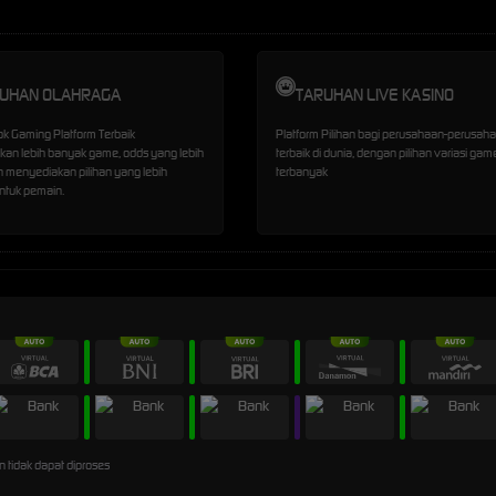
UHAN OLAHRAGA
TARUHAN LIVE KASINO
k Gaming Platform Terbaik
Platform Pilihan bagi perusahaan-perusah
an lebih banyak game, odds yang lebih
terbaik di dunia, dengan pilihan variasi gam
an menyediakan pilihan yang lebih
terbanyak
ntuk pemain.
 tidak dapat diproses