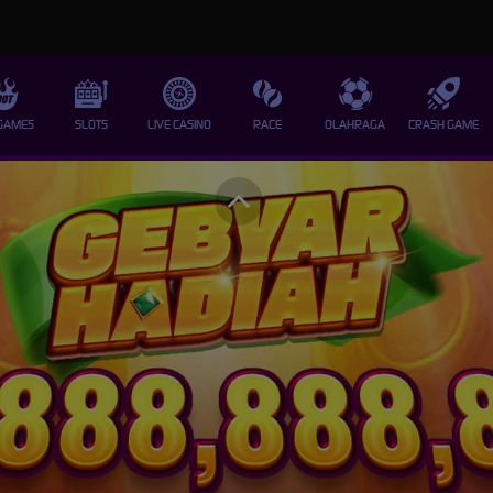
GAMES
SLOTS
LIVE CASINO
RACE
OLAHRAGA
CRASH GAME