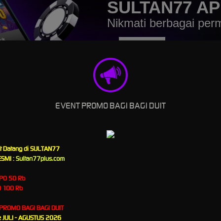
SULTAN77 AP
Nikmati berbagai pe
SULTAN7
Panduan in
Pindai kode QR
EVENT PROMO BAGI BAGI DUIT
untuk Unduh
Android APK
t Datang di SULTAN77
ESMI :
Sultan77plus.com
PO 50 Rb
 di Indonesia. Kami adalah penyedia layanan game online yang mencakup berbagai jenis permain
 100 Rb
tu selama 24 jam melalui livechat, SMS, atau telepon. Kami berkomitmen untuk memberikan pe
ukup daftarkan diri sekali, dan Anda dapat menikmati seluruh koleksi permainan yang kami tawarka
PROMO BAGI BAGI DUIT
50,000 IDR
e JULI - AGUSTUS 2026