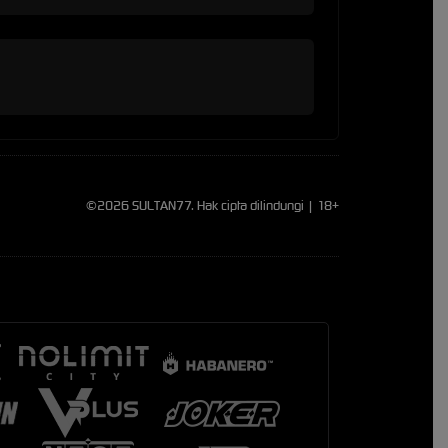
©2026 SULTAN77. Hak cipta dilindungi | 18+