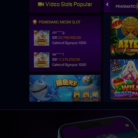
Video Slots Popular
PEMENANG MESIN SLOT
cin****g
IDR
24,748,400.00
Gates of Olympus 1000
sa****1
IDR
11,374,250.00
Gates of Olympus 1000
e****2
IDR
5,359,350.00
Gates of Olympus Super
Scatter
e****2
IDR
4,806,500.00
Gates of Olympus Super
Scatter
v***y
IDR
4,280,000.00