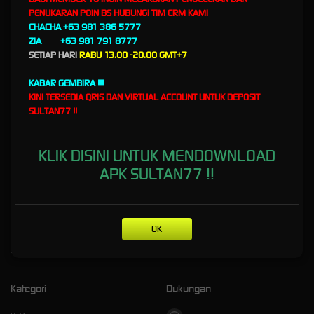
Minimal Deposit
50,000 IDR
PENUKARAN POIN BS HUBUNGI TIM CRM KAMI
Minimal Withdraw
100,000 IDR
CHACHA +63 981 386 5777
ZIA +63 981 791 8777
Waktu Deposit
± 3 Menit
SETIAP HARI
RABU 13.00 -20.00 GMT+7
Waktu Penarikan/Withdraw
± 5 Menit
Promosi
PROMO BAGI BAGI DUIT
KABAR GEMBIRA !!!
RTP Live
RTP Live Slot
KINI TERSEDIA QRIS DAN VIRTUAL ACCOUNT UNTUK DEPOSIT
SULTAN77 !!
KLIK DISINI UNTUK MENDOWNLOAD
Kebijaksanaan
Platform
APK SULTAN77 !!
Tentang SULTAN77
Promosi
Responsible Gambling
Loyalty
OK
Pusat Bantuan
Referral
Syarat dan Ketentuan
Kategori
Dukungan