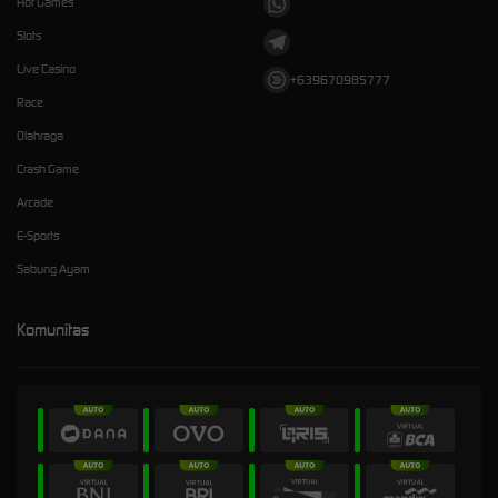
Hot Games
Slots
Live Casino
+639670985777
Race
Olahraga
Crash Game
Arcade
E-Sports
Sabung Ayam
Komunitas