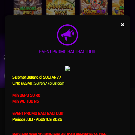
MAHJONG WINS 3 – BLACK SCATTER
MAHJONG WAYS
POKER WIN
×
UNDUH
SULTAN77 APP
Nikmati berbagai permainan dalam satu
EVENT PROMO BAGI BAGI DUIT
genggaman
UNDUH
Selamat Datang di SULTAN77
LINK RESMI :
Sultan77plus.com
PANDUAN INSTALASI
Min DEPO 50 Rb
SULTAN77 - Agen Game Online Terbaik
Min WD 100 Rb
Website SULTAN77 merupakan situs hiburan daring terkemuka dan terpercaya di
EVENT PROMO BAGI BAGI DUIT
Indonesia. Kami adalah penyedia layanan game online yang mencakup berbagai jenis
Periode JULI - AGUSTUS 2026
permainan. SULTAN77 hadir sebagai salah satu platform hiburan terkemuka di Indonesia
dengan dukungan customer service profesional yang siap membantu selama 24 jam
BAGI MEMBER YG INGIN MELAKUKAN PENGECEKAN DAN
melalui livechat, SMS, atau telepon. Kami berkomitmen untuk memberikan pengalaman