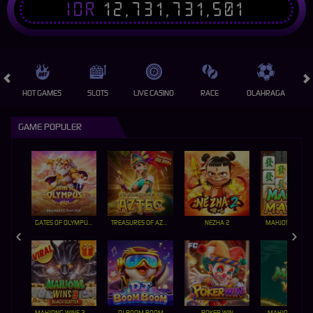
IDR
12,731,731,501
HOT GAMES
SLOTS
LIVE CASINO
RACE
OLAHRAGA
CRA
GAME POPULER
GATES OF OLYMPUS POP
TREASURES OF AZTEC
NEZHA 2
MAHJONG MAX
MAHJONG WINS 3 – BLACK SCATTER
DJ BOOM BOOM
POKER WIN
MAHJONG WAYS