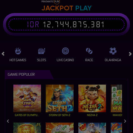
JACKPOT
PLAY
IDR
12,744,875,381
HOT GAMES
SLOTS
LIVE CASINO
RACE
OLAHRAGA
CRA
GAME POPULER
GATES OF OLYMPUS POP
STORM OF SETH 2
NEZHA 2
MAHJONG MAX