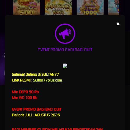
FORTUNE GEMS 500
MAHJONG WAYS
GATES OF OLYMPUS 1000
PIRATE QUEST 1
×
UNDUH
SULTAN77 APP
Nikmati berbagai permainan dalam satu
EVENT PROMO BAGI BAGI DUIT
genggaman
UNDUH
Selamat Datang di SULTAN77
LINK RESMI :
Sultan77plus.com
PANDUAN INSTALASI
Min DEPO 50 Rb
SULTAN77 - Agen Game Online Terbaik
Min WD 100 Rb
Website SULTAN77 merupakan situs hiburan daring terkemuka dan terpercaya di
EVENT PROMO BAGI BAGI DUIT
Indonesia. Kami adalah penyedia layanan game online yang mencakup berbagai jenis
Periode JULI - AGUSTUS 2026
permainan. SULTAN77 hadir sebagai salah satu platform hiburan terkemuka di Indonesia
dengan dukungan customer service profesional yang siap membantu selama 24 jam
BAGI MEMBER YG INGIN MELAKUKAN PENGECEKAN DAN
melalui livechat, SMS, atau telepon. Kami berkomitmen untuk memberikan pengalaman