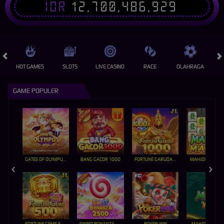
IDR
12,700,486,929
HOT GAMES
SLOTS
LIVE CASINO
RACE
OLAHRAGA
CRA
GAME POPULER
GATES OF OLYMPUS POP
BANG GACOR 1000
FORTUNE GARUDA 1000
MAHJONG MAX
FORTUNE GEMS 500
SWEET BONANZA 2500
POKER WIN
MAHJONG WAYS