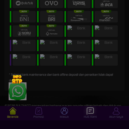
* Selama bank maintenance dan bank offline deposit dan penarikan tidak dapat
diproses
©2026 SULTAN77 menawarkan berbagai macam provider pilihan terbaik dan didukung
oleh Layanan Pelanggan profesional 24/7 yang siap melayani Anda.
Beranda
Promosi
Masuk
Hub. Kami
Akun Saya