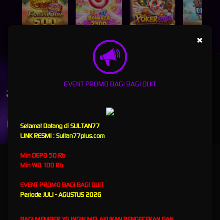
FORTUNE GEMS 500
SWEET BONANZA 2500
POKER WIN
PIRATE QUEST 1
×
UNDUH
SULTAN77 APP
Nikmati berbagai permainan dalam satu
EVENT PROMO BAGI BAGI DUIT
genggaman
UNDUH
Selamat Datang di SULTAN77
LINK RESMI :
Sultan77plus.com
PANDUAN INSTALASI
Min DEPO 50 Rb
SULTAN77 - Agen Game Online Terbaik
Min WD 100 Rb
Website SULTAN77 merupakan situs hiburan daring terkemuka dan terpercaya di
EVENT PROMO BAGI BAGI DUIT
Indonesia. Kami adalah penyedia layanan game online yang mencakup berbagai jenis
Periode JULI - AGUSTUS 2026
permainan. SULTAN77 hadir sebagai salah satu platform hiburan terkemuka di Indonesia
dengan dukungan customer service profesional yang siap membantu selama 24 jam
BAGI MEMBER YG INGIN MELAKUKAN PENGECEKAN DAN
melalui livechat, SMS, atau telepon. Kami berkomitmen untuk memberikan pengalaman