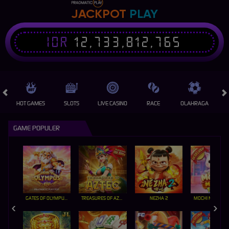
JACKPOT
PLAY
IDR
12,733,812,765
HOT GAMES
SLOTS
LIVE CASINO
RACE
OLAHRAGA
CRA
GAME POPULER
GATES OF OLYMPUS POP
TREASURES OF AZTEC
NEZHA 2
MOCHI MANIA 1