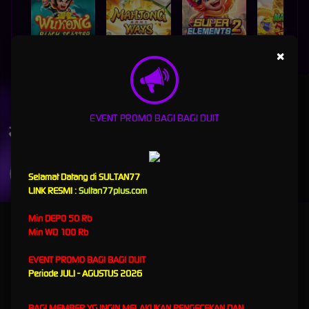
WUKONG - BLACK SCATTER
MAHJONG WAYS
SUPER ELEMENTS 2
×
UNDUH
SULTAN77 APP
Nikmati berbagai permainan dalam satu
EVENT PROMO BAGI BAGI DUIT
genggaman
UNDUH
Selamat Datang di SULTAN77
LINK RESMI :
Sultan77plus.com
PANDUAN INSTALASI
Min DEPO 50 Rb
SULTAN77 - Agen Game Online Terbaik
Min WD 100 Rb
Website SULTAN77 merupakan situs hiburan daring terkemuka dan terpercaya di
EVENT PROMO BAGI BAGI DUIT
Indonesia. Kami adalah penyedia layanan game online yang mencakup berbagai jenis
Periode JULI - AGUSTUS 2026
permainan. SULTAN77 hadir sebagai salah satu platform hiburan terkemuka di Indonesia
dengan dukungan customer service profesional yang siap membantu selama 24 jam
BAGI MEMBER YG INGIN MELAKUKAN PENGECEKAN DAN
melalui livechat, SMS, atau telepon. Kami berkomitmen untuk memberikan pengalaman