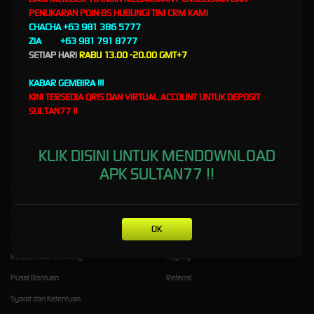
PENUKARAN POIN BS HUBUNGI TIM CRM KAMI
bermain yang nyaman dan menyenangkan bagi Anda. Selain itu, Anda dapat menikmati
CHACHA +63 981 386 5777
pertandingan sepak bola secara daring di situs kami. Cukup daftarkan diri sekali, dan Anda
ZIA +63 981 791 8777
dapat menikmati seluruh koleksi permainan yang kami tawarkan.
SETIAP HARI
RABU 13.00 -20.00 GMT+7
Minimal Deposit
50,000 IDR
Minimal Withdraw
100,000 IDR
KABAR GEMBIRA !!!
Waktu Deposit
± 3 Menit
KINI TERSEDIA QRIS DAN VIRTUAL ACCOUNT UNTUK DEPOSIT
Waktu Penarikan/Withdraw
± 5 Menit
SULTAN77 !!
Promosi
PROMO BAGI BAGI DUIT
RTP Live
RTP Live Slot
KLIK DISINI UNTUK MENDOWNLOAD
APK SULTAN77 !!
Kebijaksanaan
Platform
OK
Tentang SULTAN77
Promosi
Responsible Gambling
Loyalty
Pusat Bantuan
Referral
Syarat dan Ketentuan