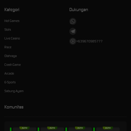
Kategori
Dukungan
Hot Games
Slots
Live Casino
+639670985777
Race
Olahraga
Crash Game
Arcade
E-Sports
Sabung Ayam
Komunitas