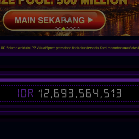
 waktu ini, PP Virtual Sports permainan tidak akan tersedia. Kami memohon maaf atas ketidakn
IDR
12,693,564,513