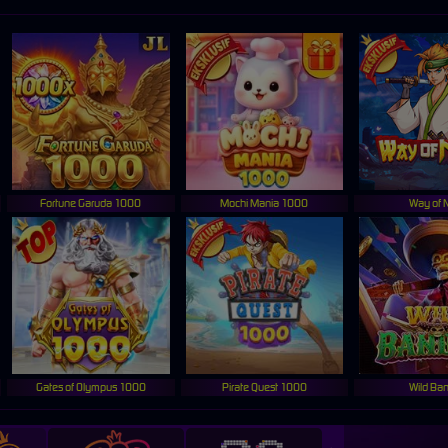
Fortune Garuda 1000
Mochi Mania 1000
Way of N
Gates of Olympus 1000
Pirate Quest 1000
Wild Ban