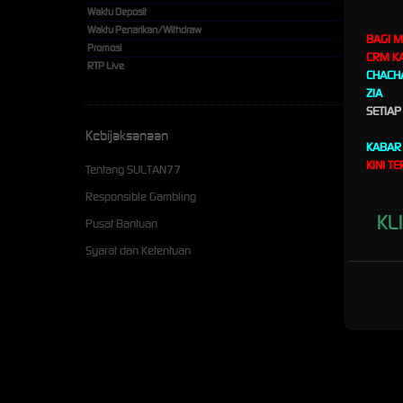
Waktu Deposit
Waktu Penarikan/Withdraw
BAGI M
Promosi
CRM K
RTP Live
CHACH
ZIA +
SETIAP
Kebijaksanaan
Platform
KABAR 
KINI T
Tentang SULTAN77
Promosi
Responsible Gambling
Loyalty
KL
Pusat Bantuan
Referral
Syarat dan Ketentuan