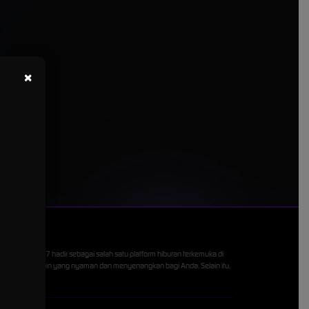
×
Pindai kode
untuk Und
Android A
an. SULTAN77 hadir sebagai salah satu platform hiburan terkemuka di
ngalaman bermain yang nyaman dan menyenangkan bagi Anda. Selain itu,
n.