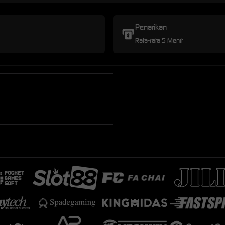
Penarikan
Rata-rata 5 Menit