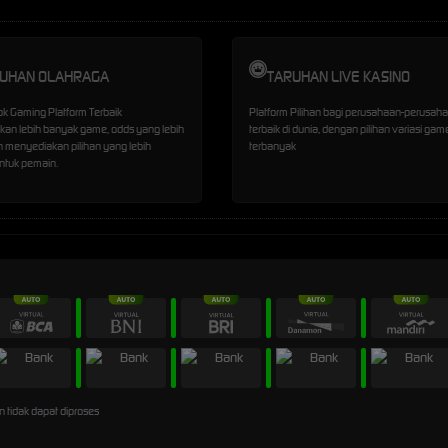
UHAN OLAHRAGA
TARUHAN LIVE KASINO
k Gaming Platform Terbaik
Platform Pilihan bagi perusahaan-perusah
an lebih banyak game, odds yang lebih
terbaik di dunia, dengan pilihan variasi gam
an menyediakan pilihan yang lebih
terbanyak
ntuk pemain.
 tidak dapat diproses