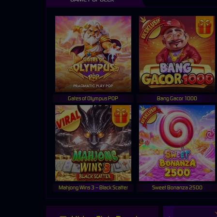
Gates of Olympus POP
Bang Gacor 1000
Mahjong Wins 3 – Black Scatter
Sweet Bonanza 2500