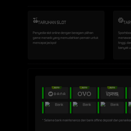
TARUHAN SLOT
TAR
Penyedia slot online dengan beragam pilihan
Sportsboo
game menarik yang memudahkan pemain untuk
menawark
mencapai jackpot
tinggi, d
banyak u
* Selama bank maintenance dan bank offline deposit dan penarikan