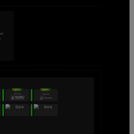
aan
e