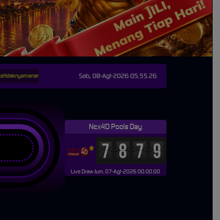
Sab, 08-Agt-2026 05.55.26
yamanan yang mungkin ditimbulkan.
Pemeliharaan Terjadwal: MarbleX pada 31-Jul-2026 dari 
Nex4D Pools Day
Live Draw Jum, 07-Agt-2026 00.00.00