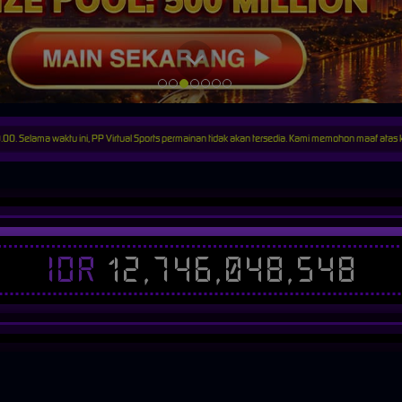
 waktu ini, PP Virtual Sports permainan tidak akan tersedia. Kami memohon maaf atas ketidakn
IDR
12,746,052,564