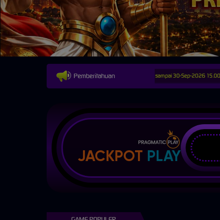
Pemberitahuan
jadwal: PP Virtual Sports pada 30-Jun-2026 dari 15.00.00 sampai 30-Sep-2026 15.00.00. Selama
JACKPOT
PLAY
GAME POPULER