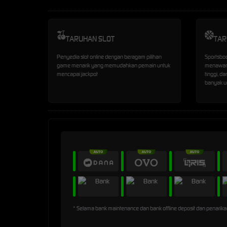
TARUHAN SLOT
TAR
Penyedia slot online dengan beragam pilihan
Sportsboo
game menarik yang memudahkan pemain untuk
menawark
mencapai jackpot
tinggi, d
banyak u
* Selama bank maintenance dan bank offline deposit dan penarikan