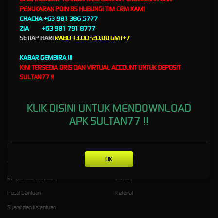
PENUKARAN POIN BS HUBUNGI TIM CRM KAMI
bermain yang nyaman dan menyenangkan bagi Anda. Selain itu, Anda dapat menikmati
CHACHA +63 981 386 5777
pertandingan sepak bola secara daring di situs kami. Cukup daftarkan diri sekali, dan Anda
ZIA +63 981 791 8777
dapat menikmati seluruh koleksi permainan yang kami tawarkan.
SETIAP HARI
RABU 13.00 -20.00 GMT+7
Minimal Deposit
50,000 IDR
Minimal Withdraw
100,000 IDR
KABAR GEMBIRA !!!
Waktu Deposit
± 3 Menit
KINI TERSEDIA QRIS DAN VIRTUAL ACCOUNT UNTUK DEPOSIT
Waktu Penarikan/Withdraw
± 5 Menit
SULTAN77 !!
Promosi
PROMO BAGI BAGI DUIT
RTP Live
RTP Live Slot
KLIK DISINI UNTUK MENDOWNLOAD
APK SULTAN77 !!
Kebijaksanaan
Platform
OK
Tentang SULTAN77
Promosi
Responsible Gambling
Loyalty
Pusat Bantuan
Referral
Syarat dan Ketentuan