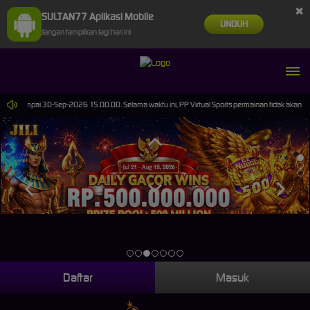
×
SULTAN77 Aplikasi Mobile
UNDUH
Jangan tampilkan lagi hari ini
0.00 sampai 30-Sep-2026 15.00.00. Selama waktu ini, PP Virtual Sports permainan tidak akan t
Daftar
Masuk