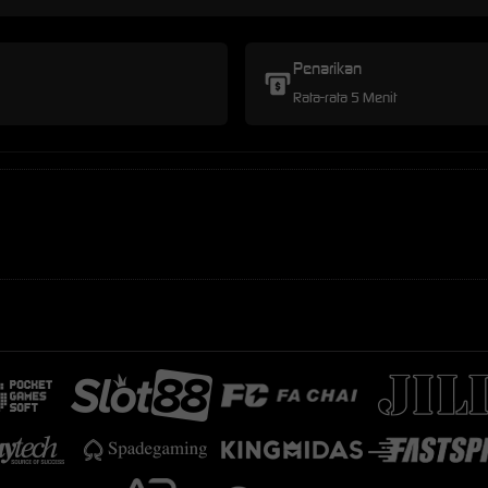
Penarikan
Rata-rata 5 Menit