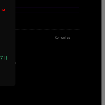
 TIM
n
Komunitas
 !!
670985777