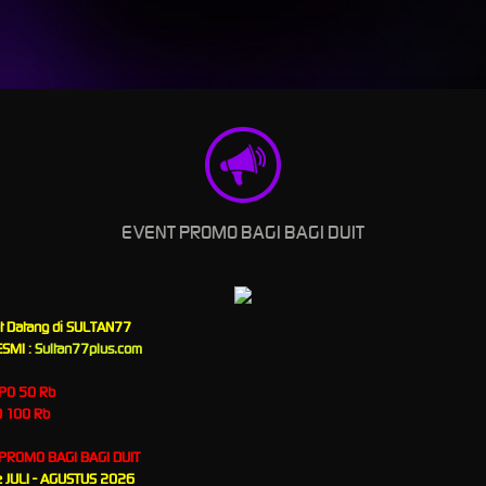
EVENT PROMO BAGI BAGI DUIT
t Datang di SULTAN77
ESMI :
Sultan77plus.com
PO 50 Rb
 di Indonesia. Kami adalah penyedia layanan game online yang mencakup berbagai jenis permain
 100 Rb
tu selama 24 jam melalui livechat, SMS, atau telepon. Kami berkomitmen untuk memberikan pe
ukup daftarkan diri sekali, dan Anda dapat menikmati seluruh koleksi permainan yang kami tawarka
PROMO BAGI BAGI DUIT
50,000 IDR
e JULI - AGUSTUS 2026